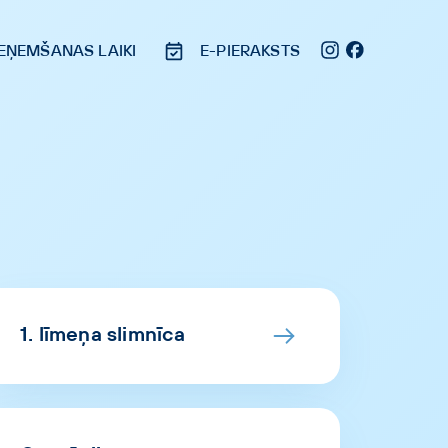
IEŅEMŠ
ANAS
LAIKI
E-PIERAKSTS
1. līmeņa slimnīca