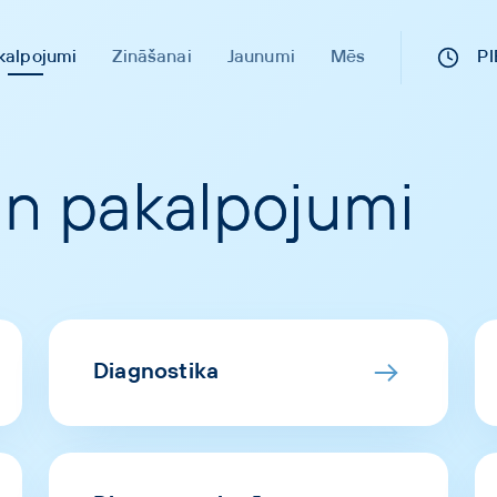
kalpojumi
Zināšanai
Jaunumi
Mēs
P
un pakalpojumi
Diagnostika