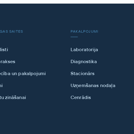
GAS SAITES
PAKALPOJUMI
isti
Laboratorija
prakses
Diagnostika
ecība un pakalpojumi
Stacionārs
mi
Uzņemšanas nodaļa
tu zināšanai
Cenrādis