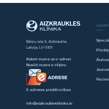
NODERĪ
Speciāl
Bērzu iela 5, Aizkraukle,
Latvija, LV-5101
Privāt
Raksti mums uz e-adresi
Ārstni
Nosūti mums e-rēķinu
Jaunu
Pacien
E-adreses priekšrocības
info@aizkrauklesklinika.lv