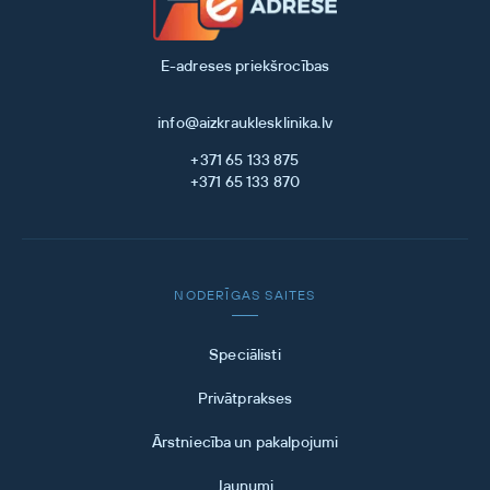
E-adreses priekšrocības
info@aizkrauklesklinika.lv
+371 65 133 875
+371 65 133 870
NODERĪGAS SAITES
Speciālisti
Privātprakses
Ārstniecība un pakalpojumi
Jaunumi