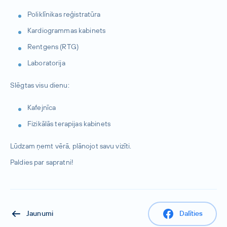
Poliklīnikas reģistratūra
Kardiogrammas kabinets
Rentgens (RTG)
Laboratorija
Slēgtas visu dienu:
Kafejnīca
Fizikālās terapijas kabinets
Lūdzam ņemt vērā, plānojot savu vizīti.
Paldies par sapratni!
Jaunumi
Dalīties