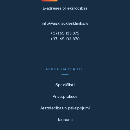
E-adreses priekšrocības
info@aizkrauklesklinika.lv
+371 65 133 875
+371 65 133 870
NODERĪGAS SAITES
Speciālisti
Privātprakses
Ārstniecība un pakalpojumi
Jaunumi