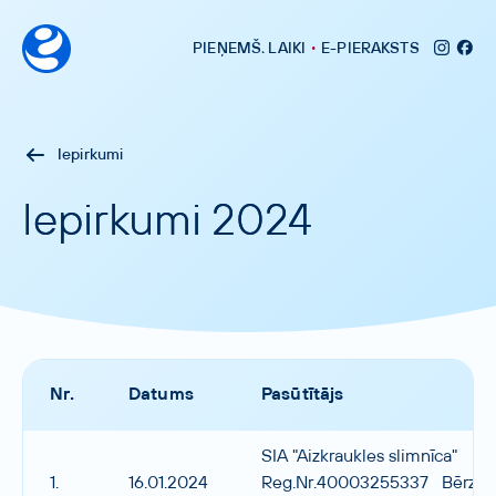
•
PIEŅEMŠ
.
LAIKI
E-PIERAKSTS
Iepirkumi
Iepirkumi 2024
Nr.
Datums
Pasūtītājs
SIA "Aizkraukles slimnīca"
1.
16.01.2024
Reg.Nr.40003255337 Bērzu