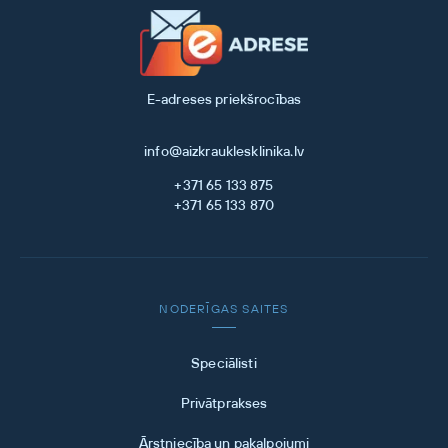
E-adreses priekšrocības
info@aizkrauklesklinika.lv
+371 65 133 875
+371 65 133 870
NODERĪGAS SAITES
Speciālisti
Privātprakses
Ārstniecība un pakalpojumi