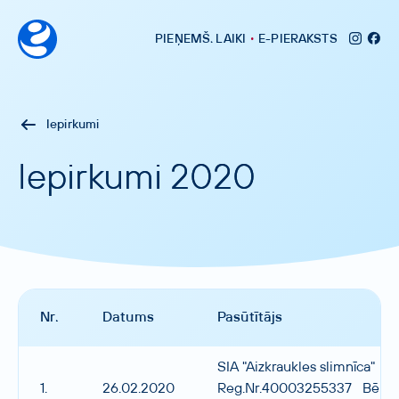
•
PIEŅEMŠ
.
LAIKI
E-PIERAKSTS
Iepirkumi
Iepirkumi 2020
Nr.
Datums
Pasūtītājs
SIA "Aizkraukles slimnīca"
1.
26.02.2020
Reg.Nr.40003255337 Bērzu