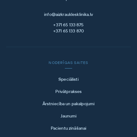
info@aizkrauklesklinika.lv
+371 65 133 875
+371 65 133 870
NODERĪGAS SAITES
Speciālisti
Privātprakses
Ārstniecība un pakalpojumi
Jaunumi
Pacientu zināšanai